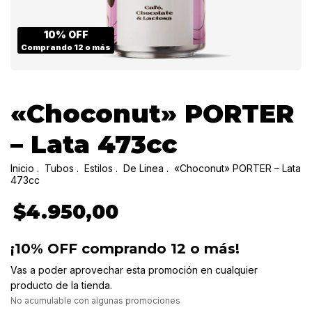
10% OFF
Comprando 12 o más
«Choconut» PORTER
– Lata 473cc
Inicio
.
Tubos
.
Estilos
.
De Linea
.
«Choconut» PORTER – Lata
473cc
$4.950,00
¡10% OFF comprando 12 o más!
Vas a poder aprovechar esta promoción en cualquier
producto de la tienda.
No acumulable con algunas promociones