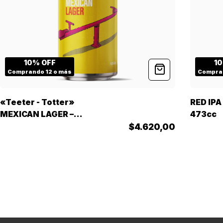
10% OFF
1
Comprando 12 o más
Compran
«Teeter - Totter»
RED IPA 
MEXICAN LAGER –
473cc
Lata 473cc
$4.620,00