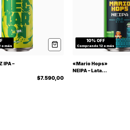
FF
10% OFF
 o más
Comprando 12 o más
 IPA –
«Mario Hops»
NEIPA – Lata
473cc
$7.590,00